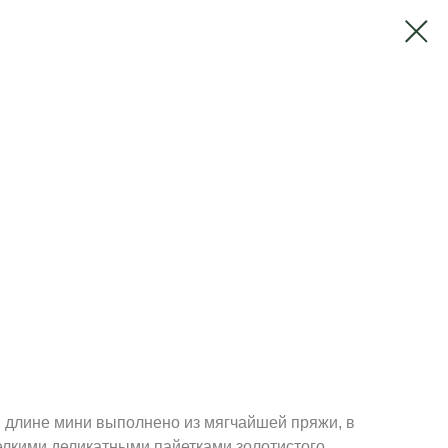
в длине мини выполнено из мягчайшей пряжи, в
елкими деликатными пайетками золотистого