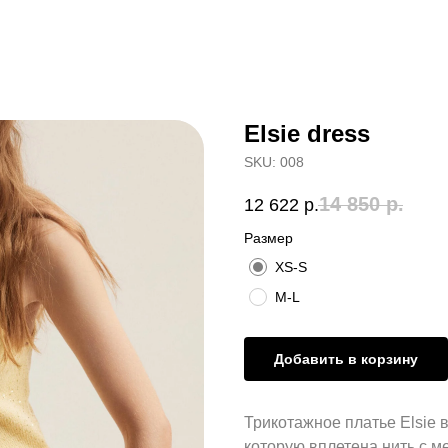
Elsie dress
SKU:
008
14 850
р.
12 622
р.
Размер
XS-S
M-L
Добавить в корзину
Трикотажное платье Elsie 
которую вплетена нить с м