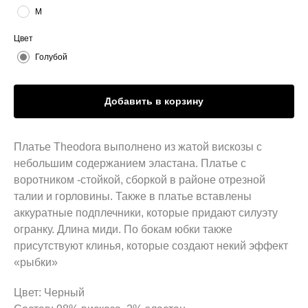
M
Цвет
Голубой
Добавить в корзину
Платье Theodora выполнено из жатой вискозы с
небольшим содержанием эластана. Платье с
воротником -стойкой, сборкой в районе отрезной
талии и горловины. Также в платье вставлены
аккуратные подплечники, которые придают силуэту
огранку. Длина миди. По бокам юбки также
присутствуют клинья, которые создают некий эффект
«рыбки»
Цвет: Черный